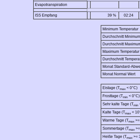
Evapotranspiration
ISS Empfang
39 %
02:24
Minimum Temperatur
Durchschnitt Minimu
Durchschnitt Maximu
Maximum Temperatur
Durchschnitt Tempera
Monat Standard-Abw
Monat Normal Wert
Eistage (T
< 0°C)
max
Frosttage (T
< 0°C)
min
Sehr kalte Tage (T
min
Kalte Tage (T
< 10
max
Warme Tage (T
>=
max
Sommertage (T
>=
max
Heiße Tage (T
>= 
max