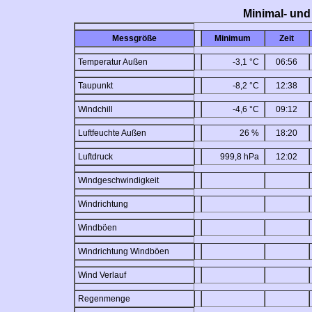
Minimal- und
Messgröße
Minimum
Zeit
Temperatur Außen
-3,1 °C
06:56
Taupunkt
-8,2 °C
12:38
Windchill
-4,6 °C
09:12
Luftfeuchte Außen
26 %
18:20
Luftdruck
999,8 hPa
12:02
Windgeschwindigkeit
Windrichtung
Windböen
Windrichtung Windböen
Wind Verlauf
Regenmenge