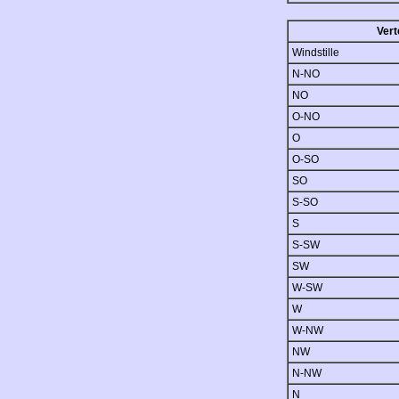
Vert
Windstille
N-NO
NO
O-NO
O
O-SO
SO
S-SO
S
S-SW
SW
W-SW
W
W-NW
NW
N-NW
N